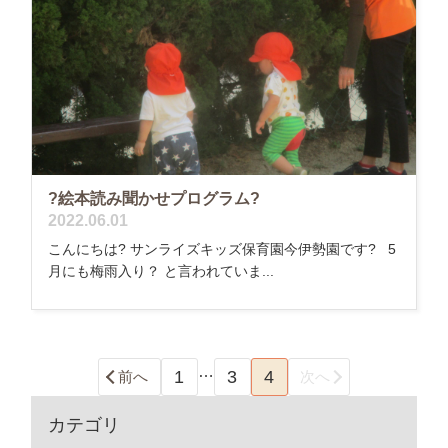
?絵本読み聞かせプログラム?
2022.06.01
こんにちは? サンライズキッズ保育園今伊勢園です? 5
月にも梅雨入り？ と言われていま...
…
1
3
4
前へ
次へ
カテゴリ