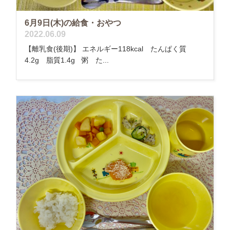
6月9日(木)の給食・おやつ
2022.06.09
【離乳食(後期)】 エネルギー118kcal たんぱく質
4.2g 脂質1.4g 粥 た...