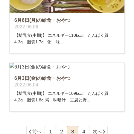
6月6日(月)の給食・おやつ
2022.06.06
【離乳食(中期)】 エネルギー110kcal たんぱく質
4.3g 脂質1.7g 粥 味...
6月3日(金)の給食・おやつ
2022.06.04
【離乳食(中期)】 エネルギー109kcal たんぱく質
4.2g 脂質1.8g 粥 味噌汁 豆腐と野...
1
2
3
4
前へ
次へ