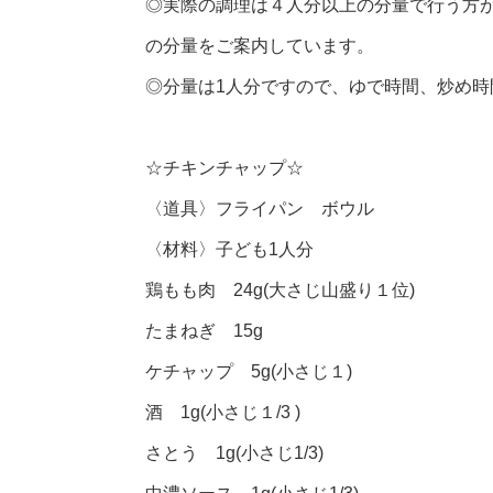
◎実際の調理は４人分以上の分量で行う方
の分量をご案内しています。
◎分量は1人分ですので、ゆで時間、炒め
☆チキンチャップ☆
〈道具〉フライパン ボウル
〈材料〉子ども1人分
鶏もも肉 24g(大さじ山盛り１位)
たまねぎ 15g
ケチャップ 5g(小さじ１)
酒 1g(小さじ１/3 )
さとう 1g(小さじ1/3)