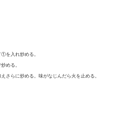
て①を入れ炒める。
で炒める。
加えさらに炒める。味がなじんだら火を止める。