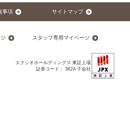
責事項
サイトマップ
ージ
スタッフ専用マイページ
エクシオホールディングス
東証上場
証券コード： 362A 子会社