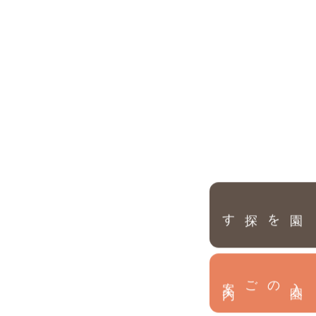
園を探す
内
入
園
のご案