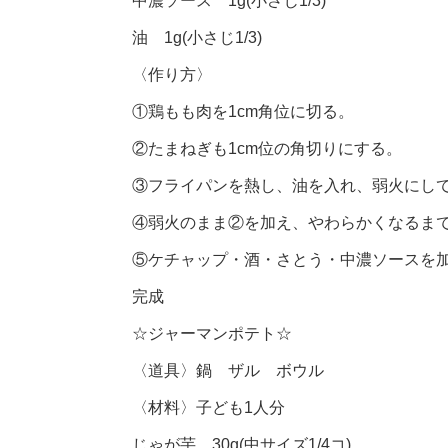
中濃ソース 1g(小さじ1/3)
油 1g(小さじ1/3)
〈作り方〉
①鶏もも肉を1cm角位に切る。
②たまねぎも1cm位の角切りにする。
③フライパンを熱し、油を入れ、弱火にし
④弱火のまま②を加え、やわらかくなるま
⑤ケチャップ・酒・さとう・中濃ソースを
完成
☆ジャーマンポテト☆
〈道具〉鍋 ザル ボウル
〈材料〉子ども1人分
じゃが芋 30g(中サイズ1/4コ)