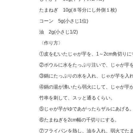
たまねぎ 10g(８等分にし外側１枚)
コーン 5g(小さじ1位)
油 2g(小さじ1/2)
〈作り方〉
①皮をむいたじゃが芋を、1～2cm角切りに
②ボウルに水をたっぷり注いで、じゃが芋
③鍋にたっぷりの水を入れ、じゃが芋を入
④鍋の湯が沸いたら弱火にして、じゃが芋が
竹串を刺して、スッと通るくらい。
⑤じゃが芋がゆであがったらザルにあげる
⑥たまねぎを2cm幅の千切りにする。
⑦フライパンを熱し、油を入れ、弱火でた