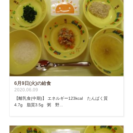
6月9日(火)の給食
2020.06.09
【離乳食(中期)】 エネルギー123kcal たんぱく質
4.7g 脂質3.5g 粥 野...