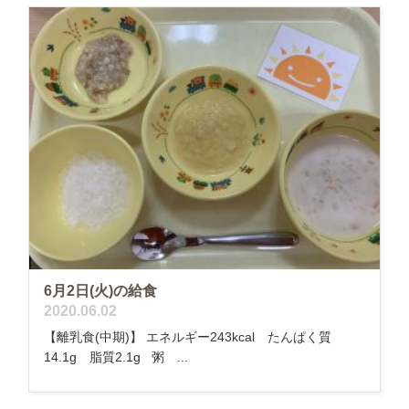
6月2日(火)の給食
2020.06.02
【離乳食(中期)】 エネルギー243kcal たんぱく質
14.1g 脂質2.1g 粥 ...