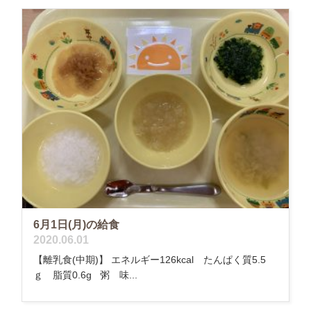
6月1日(月)の給食
2020.06.01
【離乳食(中期)】 エネルギー126kcal たんぱく質5.5
ｇ 脂質0.6g 粥 味...