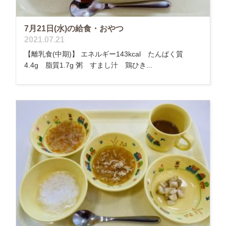
7月21日(水)の給食・おやつ
2021.07.21
【離乳食(中期)】 エネルギー143kcal たんぱく質
4.4g 脂質1.7g 粥 すまし汁 鶏ひき...