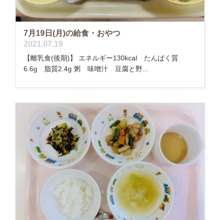
7月19日(月)の給食・おやつ
2021.07.19
【離乳食(後期)】 エネルギー130kcal たんぱく質
6.6g 脂質2.4g 粥 味噌汁 豆腐と野...