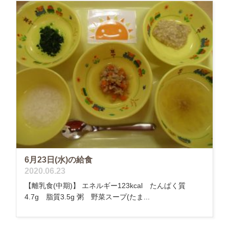
6月23日(水)の給食
2020.06.23
【離乳食(中期)】 エネルギー123kcal たんぱく質
4.7g 脂質3.5g 粥 野菜スープ(たま...