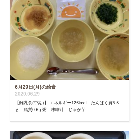
6月29日(月)の給食
2020.06.29
【離乳食(中期)】 エネルギー126kcal たんぱく質5.5
ｇ 脂質0.6g 粥 味噌汁 じゃが芋...