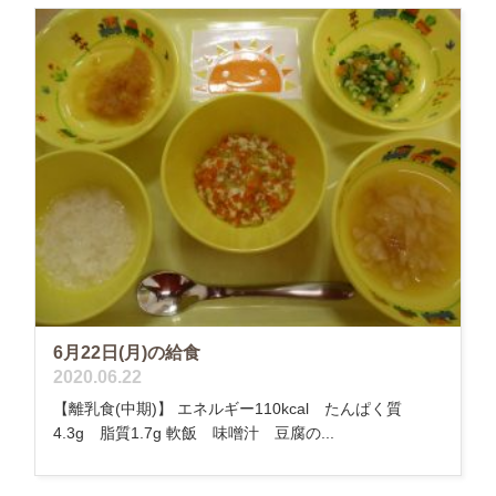
6月22日(月)の給食
2020.06.22
【離乳食(中期)】 エネルギー110kcal たんぱく質
4.3g 脂質1.7g 軟飯 味噌汁 豆腐の...