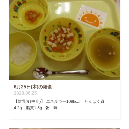
6月25日(木)の給食
2020.06.25
【離乳食(中期)】 エネルギー109kcal たんぱく質
4.2g 脂質1.8g 粥 味...