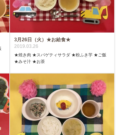
3月26日（火）★お給食★
2019.03.26
飯
★焼き肉 ★スパゲティサラダ ★粉ふき芋 ★ご飯
★みそ汁 ★お茶