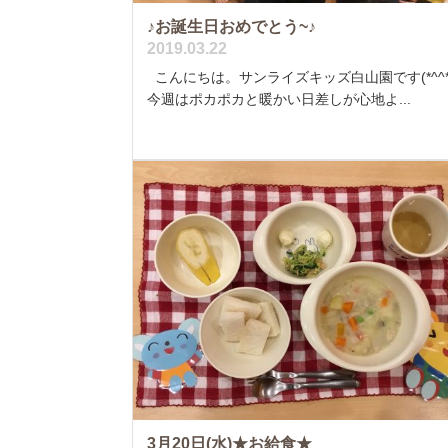
♪お誕生日おめでとう~♪
2019.03.22
こんにちは。サンライズキッズ白山園です(*^^*
今週はポカポカと暖かい日差しが心地よ...
3月20日(水)★お給食★