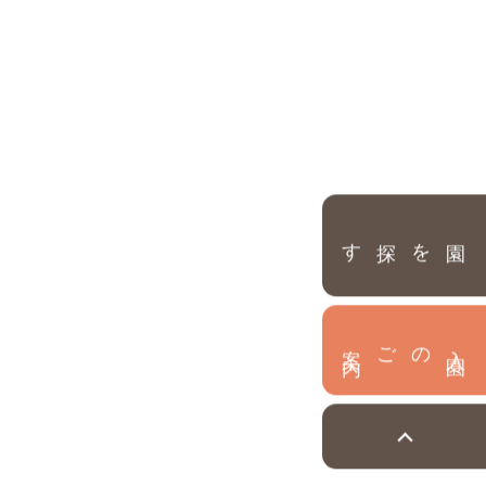
園を探す
内
入
園
のご案