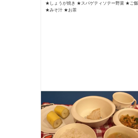
★しょうが焼き ★スパゲティソテー野菜 ★ご
★みそ汁 ★お茶