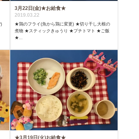
3月22日(金)★お給食★
2019.03.22
)
★鶏のフライ(魚から鶏に変更) ★切り干し大根の
煮物 ★スティックきゅうり ★プチトマト ★ご飯
★...
★3月19日(火)お給食★