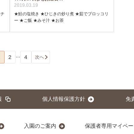
2019.03.19
★チ
★鮭の塩焼き ★ひじきの炒り煮 ★茹でブロッコリ
ー ★ご飯 ★みそ汁 ★お茶
…
1
2
4
次へ
報
個人情報保護方針
免
入園のご案内
保護者専用マイペー