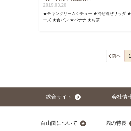
2019.03.20
★チキンクリームシチュー ★混ぜ混ぜサラダ 
ーズ ★食パン ★バナナ ★お茶
前へ
総合サイト
会社情
白山園について
園の特長