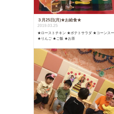
３月25日(月)★お給食★
2019.03.25
★ローストチキン ★ポテトサラダ ★コーンス
★りんご ★ご飯 ★お茶