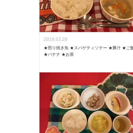
2019.03.28
★照り焼き魚 ★スパゲティソテー ★豚汁 ★ご
★バナナ ★お茶