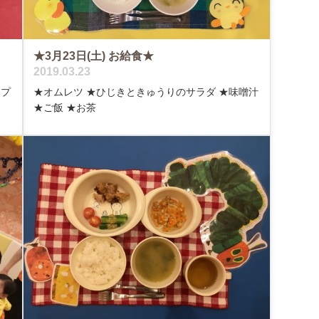
★3月23日(土) お給食★
2019.03.23
ープ
★オムレツ ★ひじきときゅうりのサラダ ★味噌汁
★ご飯 ★お茶