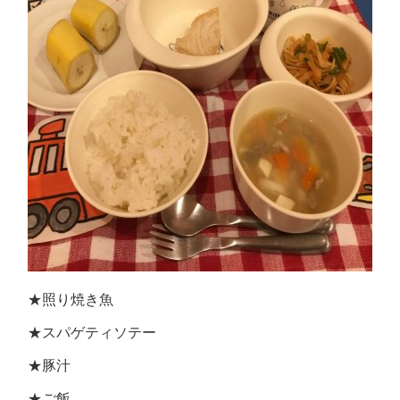
★照り焼き魚
★スパゲティソテー
★豚汁
★ご飯