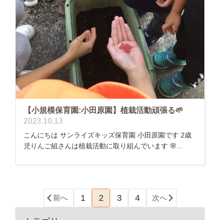
【小規模保育園:小田原園】植栽活動頑張る🌱
2023.10.13
こんにちは サンライズキッズ保育園 小田原園です 2歳
児りんご組さんは植栽活動に取り組んでいます 🌸...
1
2
3
4
前へ
次へ