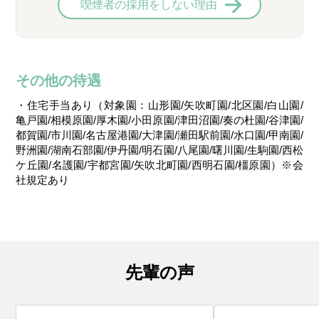
喫煙者の採用をしない理由
その他の待遇
・住宅手当あり（対象園：山形園/矢吹町園/北区園/白山園/
亀戸園/相模原園/厚木園/小田原園/津田沼園/奏の杜園/谷津園/
都賀園/市川園/名古屋港園/大津園/瀬田駅前園/水口園/甲南園/
野洲園/湖南石部園/伊丹園/明石園/八尾園/曙川園/生駒園/西松
ケ丘園/名護園/宇都宮園/矢吹北町園/西明石園/橿原園）※会
社規定あり
先輩の声