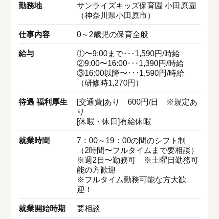
勤務地
サンライズキッズ保育園 小田原園
（神奈川県小田原市）
仕事内容
0～2歳児の保育全般
給与
①〜9:00まで･･･1,590円/時給
②9:00〜16:00･･･1,390円/時給
③16:00以降〜･･･1,590円/時給
（研修時1,270円）
待遇 福利厚生
[交通費]あり 600円/日 ※規定あ
り
[休暇・休日]有給休暇
就業時間
7：00～19：00の間のシフト制
（2時間〜フルタイムまで要相談）
※週2日〜勤務可 ※土曜日勤務可
能の方歓迎
※フルタイム勤務可能な方大歓
迎！
就業開始時期
要相談