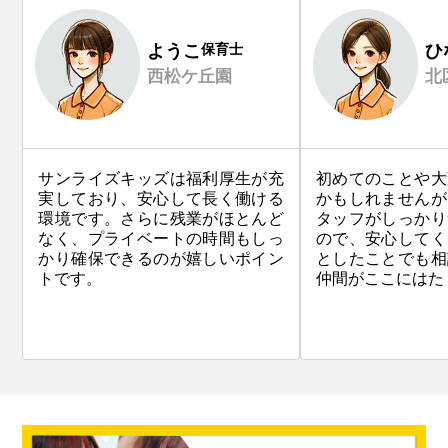
ようこ
保育士
ひ
西松ケ丘園
北
サンライズキッズは福利厚生が充
初めてのことや大
実しており、安心して長く働ける
かもしれませんが
環境です。さらに残業がほとんど
タッフがしっかり
なく、プライベートの時間もしっ
ので、安心してく
かり確保できるのが嬉しいポイン
としたことでも相
トです。
仲間がここにはた