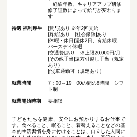
経験年数、キャリアアップ研修
修了証数によって給与が変わりま
す
待遇 福利厚生
[賞与]あり ※年2回支給
[昇給]あり [社会保険]あり
[休暇・休日]週休2日、有給休暇、
バースデイ休暇
[交通費]あり ※上限20,000円/月
[その他手当]遠方引越し手当（規定
あり）
[他]車通勤可（規定あり）
就業時間
7：00～19：00の間の8時間 シフ
ト制
就業開始時期
要相談
子どもたちを健康、安全にお預かりするお仕事で
す。食べること、眠ること、着替えることなどの基
本的生活習慣を身に付けることは、自立した人間に