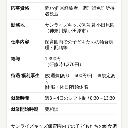
応募資格
問わず ※経験者、調理師免許所持
者歓迎
勤務地
サンライズキッズ保育園 小田原園
（神奈川県小田原市）
仕事内容
保育園内での子どもたちの給食調
理・配膳等
給与
1,390円
（研修時1,270円）
待遇 福利厚生
[交通費]あり 600円/日 ※規定あ
り
[休暇・休日]有給休暇
就業時間
週3～4日のシフト制 / 8:30～13:30
就業開始時期
要相談
サンライズキッズ保育園内での子どもたちの給食調