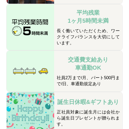
平均残業
1ヶ月5時間未満
長く働いていただくため、ワー
クライフバランスを大切にして
います。
交通費支給あり
車通勤OK
社員2万まで/月、パート500円ま
で/日、車通勤規定あり
誕生日休暇&
ギフトあり
正社員対象に誕生月には会社か
ら誕生日プレゼントが贈られま
す。