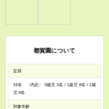
都賀園について
定員
19名 〈内訳〉 0歳児 3名 / 1歳児 8名 / 2歳
児 8名
対象年齢