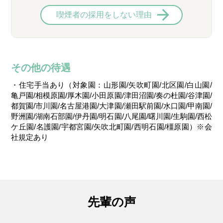
喫煙者の採用をしない理由
その他の待遇
・住宅手当あり（対象園：山形園/矢吹町園/北区園/白山園/
亀戸園/相模原園/厚木園/小田原園/津田沼園/奏の杜園/谷津園/
都賀園/市川園/名古屋港園/大津園/瀬田駅前園/水口園/甲南園/
野洲園/湖南石部園/伊丹園/明石園/八尾園/曙川園/生駒園/西松
ケ丘園/名護園/宇都宮園/矢吹北町園/西明石園/橿原園）※会
社規定あり
先輩の声