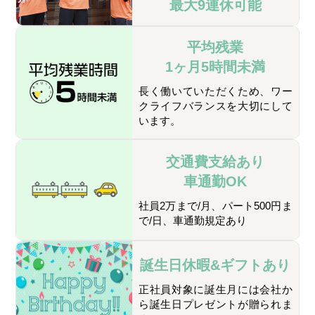
最大9連休可能
平均残業
1ヶ月5時間未満
長く働いていただくため、ワー
クライフバランスを大切にして
います。
交通費支給あり
車通勤OK
社員2万まで/月、パート500円ま
で/日、車通勤規定あり
誕生日休暇&
ギフトあり
正社員対象に誕生月には会社か
ら誕生日プレゼントが贈られま