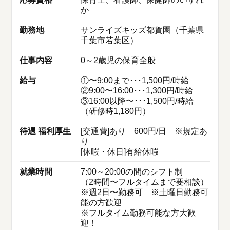
か
勤務地
サンライズキッズ都賀園（千葉県
千葉市若葉区）
仕事内容
0～2歳児の保育全般
給与
①〜9:00まで･･･1,500円/時給
②9:00〜16:00･･･1,300円/時給
③16:00以降〜･･･1,500円/時給
（研修時1,180円）
待遇 福利厚生
[交通費]あり 600円/日 ※規定あ
り
[休暇・休日]有給休暇
就業時間
7:00～20:00の間のシフト制
（2時間〜フルタイムまで要相談）
※週2日〜勤務可 ※土曜日勤務可
能の方歓迎
※フルタイム勤務可能な方大歓
迎！