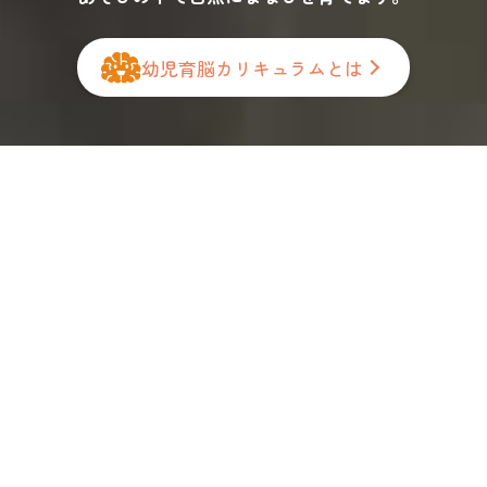
幼児育脳カリキュラムとは
英検Jr.® BRONZE
（英検ジュニア ブロンズ）
受験に向けたカリキュラム
2026年度2月 「英検Jr.®BRONZE」
サンライズキッズ保育園全体で
154名が受験しました!!