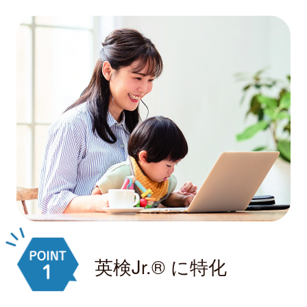
英検Jr.® に特化