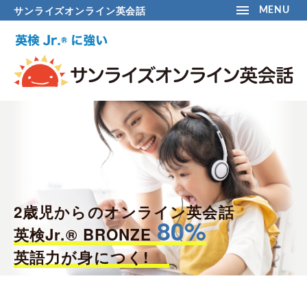
サンライズオンライン英会話
MENU
2歳児からのオンライン英会話
80
%
英検Jr.® BRONZE
英語力が身につく!