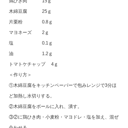
鶏ひき肉 15ｇ
木綿豆腐 25ｇ
片栗粉 0.8ｇ
マヨネーズ 2ｇ
塩 0.1ｇ
油 1.2ｇ
トマトケチャップ 4ｇ
＜作り方＞
①木綿豆腐をキッチンペーパーで包みレンジで3分ほ
ど加熱し水切りする。
②木綿豆腐をボールに入れ、潰す。
③②に鶏ひき肉・小麦粉・マヨドレ・塩を加え、混ぜ
合わせる。