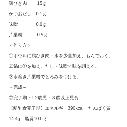
鶏ひき肉 15ｇ
かつおだし 0.1ｇ
味噌 0.6ｇ
片栗粉 0.5ｇ
＜作り方＞
①ボウルに鶏ひき肉・水を少量加え、もんでおく。
②鍋に①を加え、だし・味噌で味を調える。
③水溶き片栗粉でとろみをつける。
～完成～
◎完了期・1.2歳児・３歳以上児食
【離乳食完了期】エネルギー390kcal たんぱく質
14.4g 脂質10.0ｇ