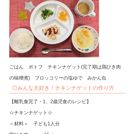
ごはん ポトフ チキンナゲット(完了期は鶏ひき肉
の味噌煮) ブロッコリーの塩ゆで みかん缶
◎みんな大好き！チキンナゲットの作り方
【離乳食完了・1、2歳児食のレシピ】
☆チキンナゲット☆
＜材料＞ 子ども1人分