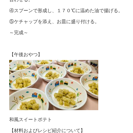
④スプーンで形成し、１７０℃に温めた油で揚げる。
⑤ケチャップを添え、お皿に盛り付ける。
～完成～
【午後おやつ】
和風スイートポテト
【材料およびレシピ紹介について】