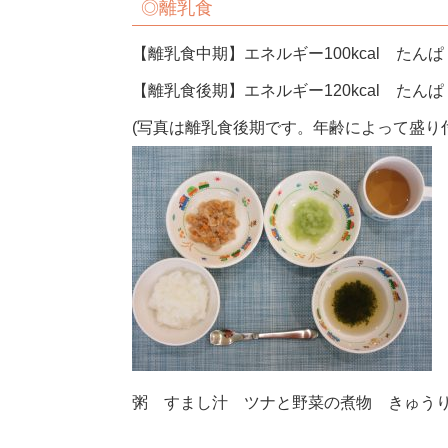
◎離乳食
【離乳食中期】エネルギー100kcal たんぱく
【離乳食後期】エネルギー120kcal たんぱく
(写真は離乳食後期です。年齢によって盛り
粥 すまし汁 ツナと野菜の煮物 きゅう