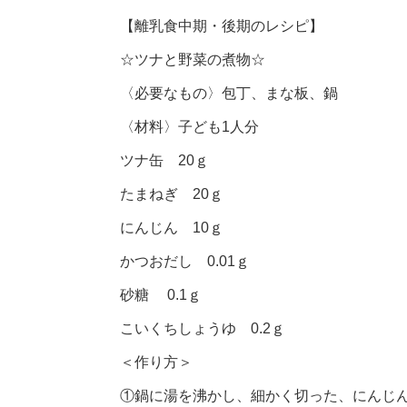
【離乳食中期・後期のレシピ】
☆ツナと野菜の煮物☆
〈必要なもの〉包丁、まな板、鍋
〈材料〉子ども1人分
ツナ缶 20ｇ
たまねぎ 20ｇ
にんじん 10ｇ
かつおだし 0.01ｇ
砂糖 0.1ｇ
こいくちしょうゆ 0.2ｇ
＜作り方＞
①鍋に湯を沸かし、細かく切った、にんじ