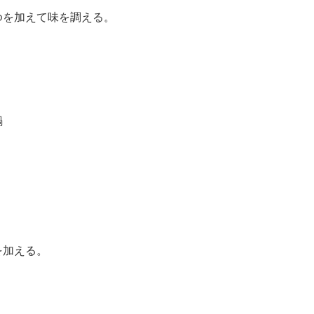
ゆを加えて味を調える。
鍋
を加える。