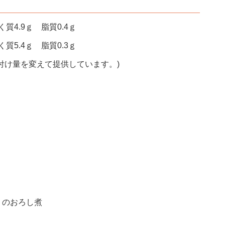
質4.9ｇ 脂質0.4ｇ
質5.4ｇ 脂質0.3ｇ
付け量を変えて提供しています。)
りのおろし煮