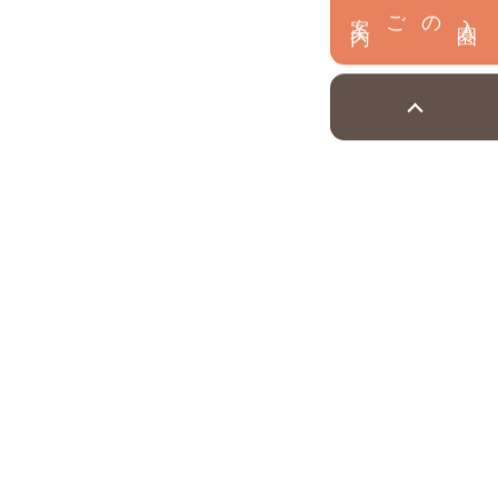
内
入
園
のご案