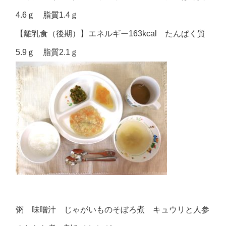
4.6ｇ 脂質1.4ｇ
【離乳食（後期）】エネルギー163kcal たんぱく質
5.9ｇ 脂質2.1ｇ
粥 味噌汁 じゃがいものそぼろ煮 キュウリと人参