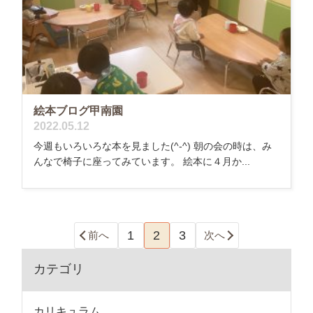
絵本ブログ甲南園
2022.05.12
今週もいろいろな本を見ました(^-^) 朝の会の時は、み
んなで椅子に座ってみています。 絵本に４月か...
1
2
3
前へ
次へ
カテゴリ
カリキュラム