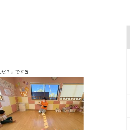
だ？』です📕