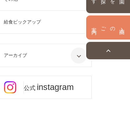
給食ピックアップ
内
入
園
のご案
アーカイブ
instagram
公式