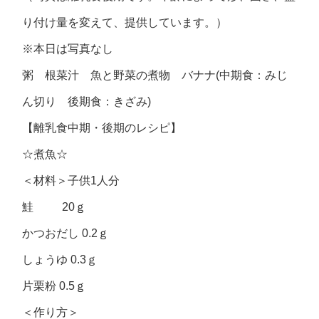
り付け量を変えて、提供しています。）
※本日は写真なし
粥 根菜汁 魚と野菜の煮物 バナナ(中期食：みじ
ん切り 後期食：きざみ)
【離乳食中期・後期のレシピ】
☆煮魚☆
＜材料＞子供1人分
鮭 20ｇ
かつおだし 0.2ｇ
しょうゆ 0.3ｇ
片栗粉 0.5ｇ
＜作り方＞