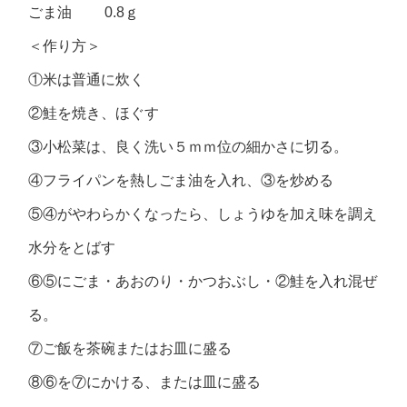
ごま油 0.8ｇ
＜作り方＞
①米は普通に炊く
②鮭を焼き、ほぐす
③小松菜は、良く洗い５ｍｍ位の細かさに切る。
④フライパンを熱しごま油を入れ、③を炒める
⑤④がやわらかくなったら、しょうゆを加え味を調え
水分をとばす
⑥⑤にごま・あおのり・かつおぶし・②鮭を入れ混ぜ
る。
⑦ご飯を茶碗またはお皿に盛る
⑧⑥を⑦にかける、または皿に盛る