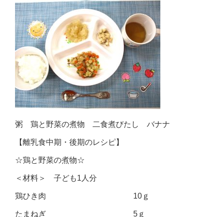
粥 鶏と野菜の煮物 二食煮びたし バナナ
【離乳食中期・後期のレシピ】
☆鶏と野菜の煮物☆
＜材料＞ 子ども1人分
鶏ひき肉 10ｇ
たまねぎ 5ｇ