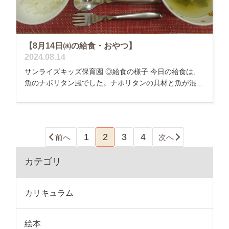
【8月14日㈬の給食・おやつ】
2024.08.14
サンライズキッズ保育園 ◎給食の様子 今日の給食は、
魚のナポリタン風でした。ナポリタンの具材と魚が混...
1
2
3
4
前へ
次へ
カテゴリ
カリキュラム
絵本