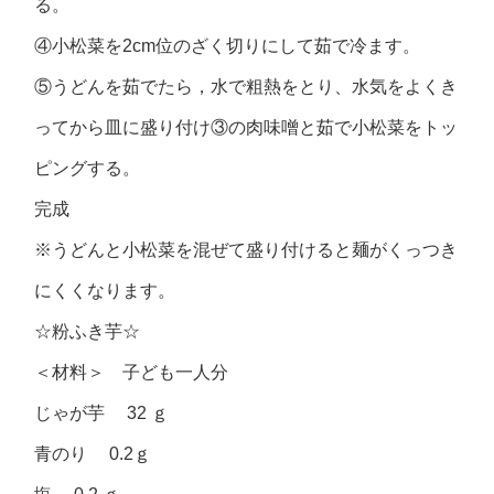
る。
④小松菜を2cm位のざく切りにして茹で冷ます。
⑤うどんを茹でたら，水で粗熱をとり、水気をよくき
ってから皿に盛り付け③の肉味噌と茹で小松菜をトッ
ピングする。
完成
※うどんと小松菜を混ぜて盛り付けると麺がくっつき
にくくなります。
☆粉ふき芋☆
＜材料＞ 子ども一人分
じゃが芋 32 ｇ
青のり 0.2ｇ