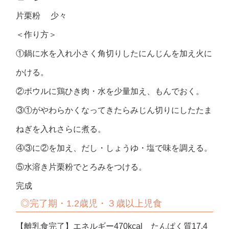
片栗粉 少々
＜作り方＞
①鍋に水を入れ小さく角切りしたにんじんを加え火に
かける。
②ボウルに鶏ひき肉・水を少量加え、もんでおく。
③①がやわらかくなってきたらみじん切りにしたたま
ねぎを入れさらに煮る。
④③に②を加え、だし・しょうゆ・塩で味を調える。
⑤水溶き片栗粉でとろみをつける。
完成
◎完了期・1.2歳児・３歳以上児食
【離乳食完了】エネルギー470kcal たんぱく質17.4