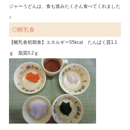
ジャーうどんは、食も進みたくさん食べてくれました
♪
◎
離乳食
【離乳食初期食】エネルギー55kcal たんぱく質1.1
ｇ 脂質0.2ｇ