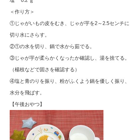
塩 0.2 ｇ
＜作り方＞
①じゃがいもの皮をむき、じゃが芋を2～2.5センチに
切り水にさらす。
②①の水を切り、鍋で水から茹でる。
③じゃが芋が柔らかくなったか確認し、湯を捨てる。
（楊枝などで固さを確認する）
④塩と青のりを振り、粉がふくよう鍋を優しく振り、
水分を飛ばす。
【午後おやつ】