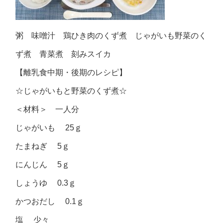
粥 味噌汁 鶏ひき肉のくず煮 じゃがいも野菜のく
ず煮 青菜煮 刻みスイカ
【離乳食中期・後期のレシピ】
☆じゃがいもと野菜のくず煮☆
＜材料＞ 一人分
じゃがいも 25ｇ
たまねぎ 5ｇ
にんじん 5ｇ
しょうゆ 0.3ｇ
かつおだし 0.1ｇ
塩 少々