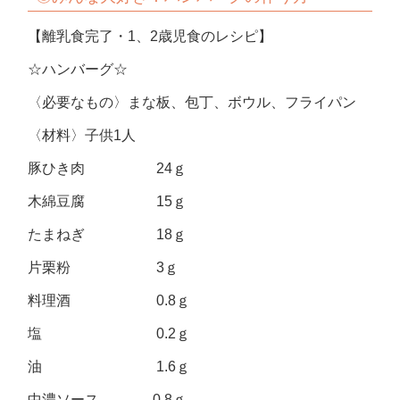
【離乳食完了・1、2歳児食のレシピ】
☆ハンバーグ☆
〈必要なもの〉まな板、包丁、ボウル、フライパン
〈材料〉子供1人
豚ひき肉 24ｇ
木綿豆腐 15ｇ
たまねぎ 18ｇ
片栗粉 3ｇ
料理酒 0.8ｇ
塩 0.2ｇ
油 1.6ｇ
中濃ソース 0.8ｇ