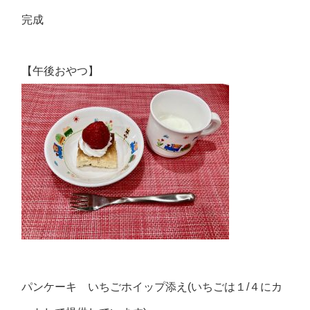
完成
【午後おやつ】
パンケーキ いちごホイップ添え(いちごは１/４にカ