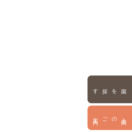
園を探す
内
入
園
のご案