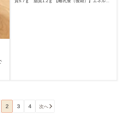
質5.7ｇ 脂質1.2ｇ 【離乳食（後期）】エネル...
で
2
3
4
次へ