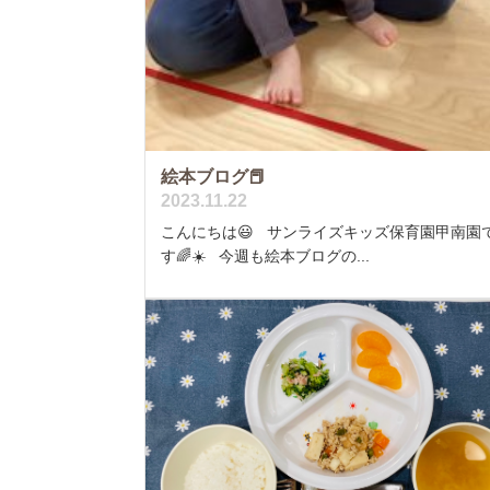
絵本ブログ📕
2023.11.22
こんにちは😃 サンライズキッズ保育園甲南園
す🌈☀️ 今週も絵本ブログの...