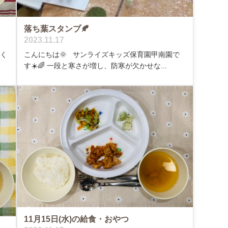
落ち葉スタンプ🍂
2023.11.17
ぱく
こんにちは🌞 サンライズキッズ保育園甲南園で
す☀️🌈 一段と寒さが増し、防寒が欠かせな...
11月15日(水)の給食・おやつ