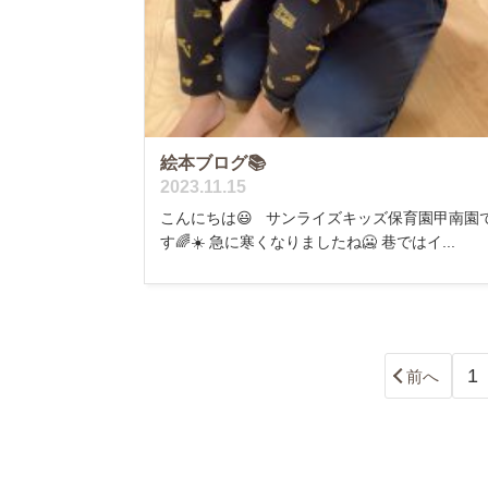
絵本ブログ📚
2023.11.15
こんにちは😃 サンライズキッズ保育園甲南園
す🌈☀️ 急に寒くなりましたね🥶 巷ではイ...
1
前へ