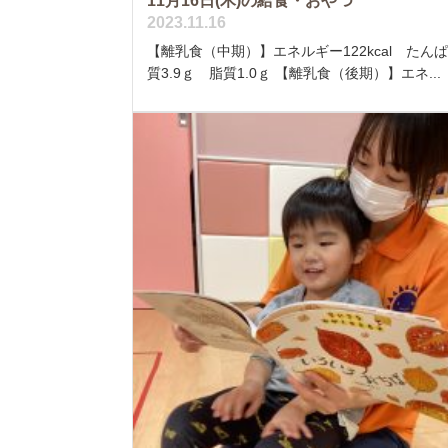
11月16日(木)の給食・おやつ
2023.11.16
【離乳食（中期）】エネルギー122kcal たん
質3.9ｇ 脂質1.0ｇ 【離乳食（後期）】エネ...