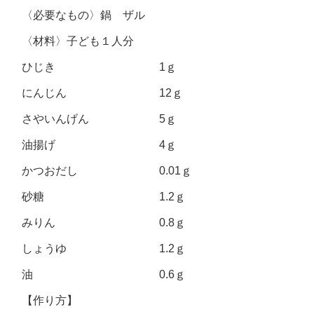
〈必要なもの〉鍋 ザル
〈材料〉子ども１人分
ひじき 1ｇ
にんじん 12ｇ
さやいんげん 5ｇ
油揚げ 4ｇ
かつおだし 0.01ｇ
砂糖 1.2ｇ
みりん 0.8ｇ
しょうゆ 1.2ｇ
油 0.6ｇ
【作り方】