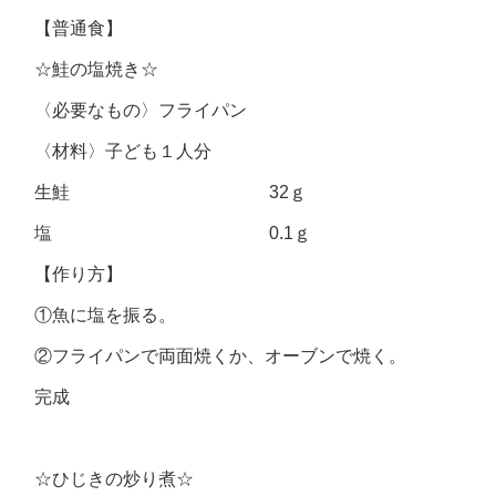
【普通食】
☆鮭の塩焼き☆
〈必要なもの〉フライパン
〈材料〉子ども１人分
生鮭 32ｇ
塩 0.1ｇ
【作り方】
①魚に塩を振る。
②フライパンで両面焼くか、オーブンで焼く。
完成
☆ひじきの炒り煮☆