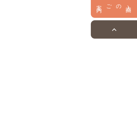
内
入
園
のご案