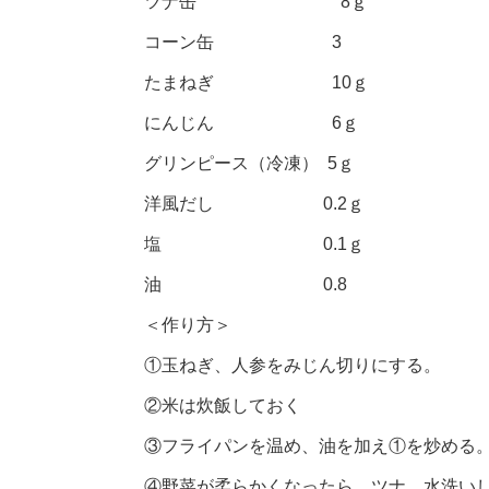
ツナ缶 8ｇ
コーン缶 3
たまねぎ 10ｇ
にんじん 6ｇ
グリンピース（冷凍） 5ｇ
洋風だし 0.2ｇ
塩 0.1ｇ
油 0.8
＜作り方＞
①玉ねぎ、人参をみじん切りにする。
②米は炊飯しておく
③フライパンを温め、油を加え①を炒める
④野菜が柔らかくなったら、ツナ、水洗い