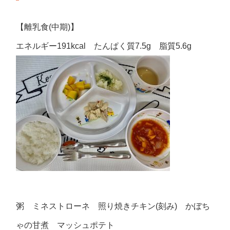
【離乳食(中期)】
エネルギー191kcal たんぱく質7.5g 脂質5.6g
粥 ミネストローネ 照り焼きチキン(刻み) かぼち
ゃの甘煮 マッシュポテト