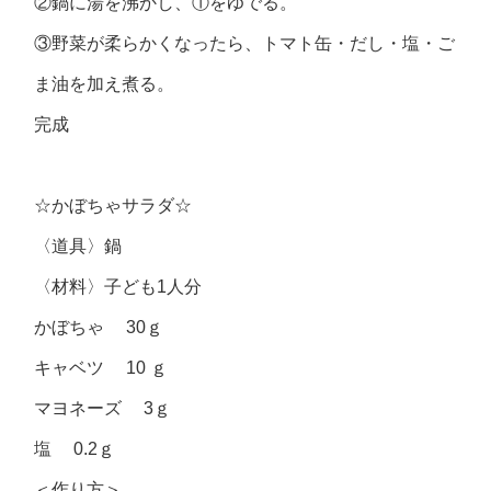
②鍋に湯を沸かし、①をゆでる。
③野菜が柔らかくなったら、トマト缶・だし・塩・ご
ま油を加え煮る。
完成
☆かぼちゃサラダ☆
〈道具〉鍋
〈材料〉子ども1人分
かぼちゃ 30ｇ
キャベツ 10 ｇ
マヨネーズ 3ｇ
塩 0.2ｇ
＜作り方＞