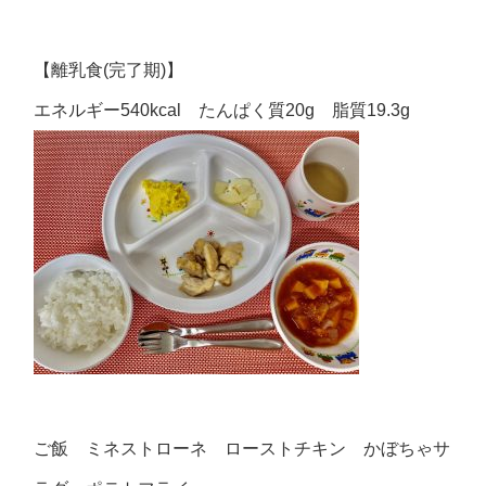
【離乳食(完了期)】
エネルギー540kcal たんぱく質20g 脂質19.3g
ご飯 ミネストローネ ローストチキン かぼちゃサ