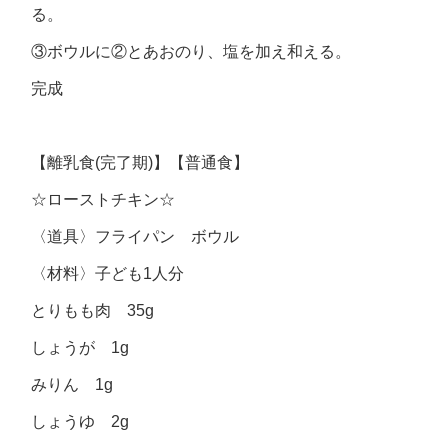
る。
③ボウルに②とあおのり、塩を加え和える。
完成
【離乳食(完了期)】【普通食】
☆ローストチキン☆
〈道具〉フライパン ボウル
〈材料〉子ども1人分
とりもも肉 35g
しょうが 1g
みりん 1g
しょうゆ 2g