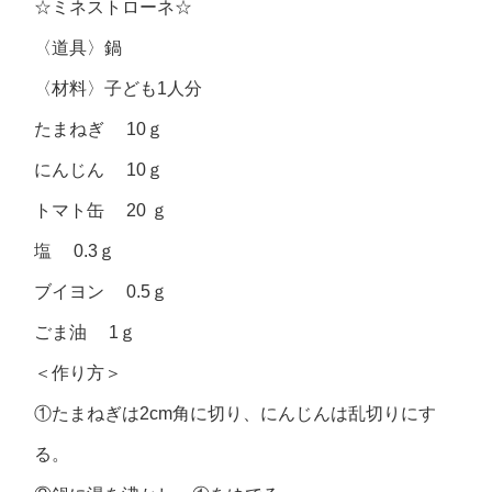
☆ミネストローネ☆
〈道具〉鍋
〈材料〉子ども1人分
たまねぎ 10ｇ
にんじん 10ｇ
トマト缶 20 ｇ
塩 0.3ｇ
ブイヨン 0.5ｇ
ごま油 1ｇ
＜作り方＞
①たまねぎは2cm角に切り、にんじんは乱切りにす
る。