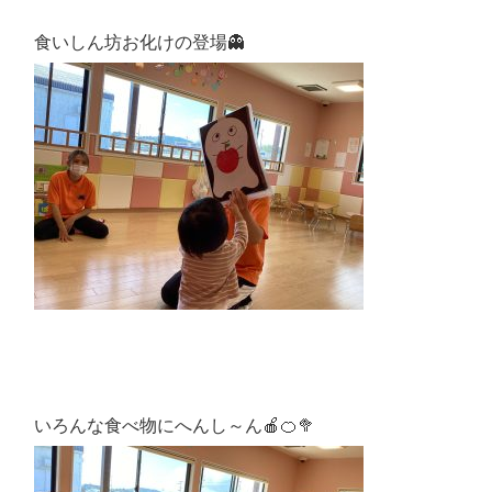
食いしん坊お化けの登場👻
いろんな食べ物にへんし～ん🍎🍊🥦