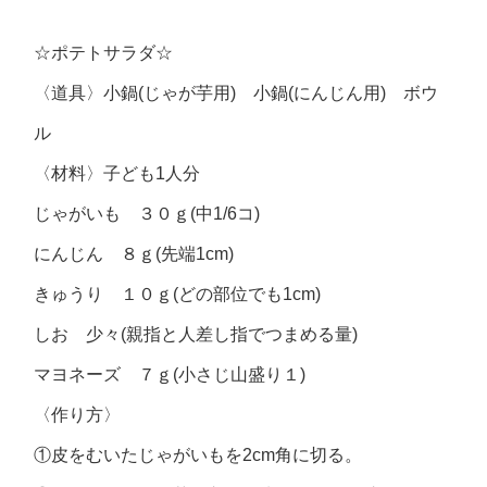
☆ポテトサラダ☆
〈道具〉小鍋(じゃが芋用) 小鍋(にんじん用) ボウ
ル
〈材料〉子ども1人分
じゃがいも ３０ｇ(中1/6コ)
にんじん ８ｇ(先端1cm)
きゅうり １０ｇ(どの部位でも1cm)
しお 少々(親指と人差し指でつまめる量)
マヨネーズ ７ｇ(小さじ山盛り１)
〈作り方〉
①皮をむいたじゃがいもを2cm角に切る。