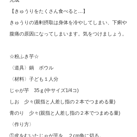
【きゅうりをたくさん食べると…】
きゅうりの過剰摂取は身体を冷やしてしまい、下痢や
腹痛の原因になってしまいます。気をつけましょう。
☆粉ふき芋☆
〈道具〉鍋 ボウル
〈材料〉子ども１人分
じゃが芋 35ｇ(中サイズ1/4コ)
しお 少々(親指と人差し指の２本でつまめる量)
青のり 少々(親指と人差し指の２本でつまめる量)
〈作り方〉
①皮をむいたじゃが芋を、２cm角に切る。