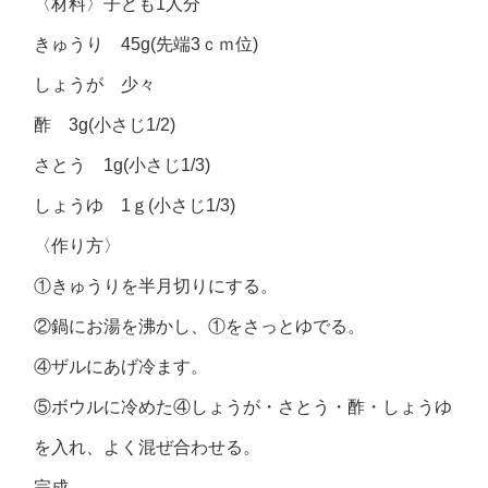
〈材料〉子ども1人分
きゅうり 45g(先端3ｃｍ位)
しょうが 少々
酢 3g(小さじ1/2)
さとう 1g(小さじ1/3)
しょうゆ 1ｇ(小さじ1/3)
〈作り方〉
①きゅうりを半月切りにする。
②鍋にお湯を沸かし、①をさっとゆでる。
④ザルにあげ冷ます。
⑤ボウルに冷めた④しょうが・さとう・酢・しょうゆ
を入れ、よく混ぜ合わせる。
完成