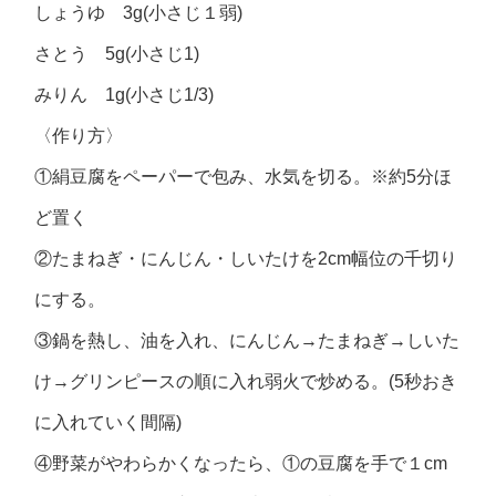
しょうゆ 3g(小さじ１弱)
さとう 5g(小さじ1)
みりん 1g(小さじ1/3)
〈作り方〉
①絹豆腐をペーパーで包み、水気を切る。※約5分ほ
ど置く
②たまねぎ・にんじん・しいたけを2cm幅位の千切り
にする。
③鍋を熱し、油を入れ、にんじん→たまねぎ→しいた
け→グリンピースの順に入れ弱火で炒める。(5秒おき
に入れていく間隔)
④野菜がやわらかくなったら、①の豆腐を手で１cm