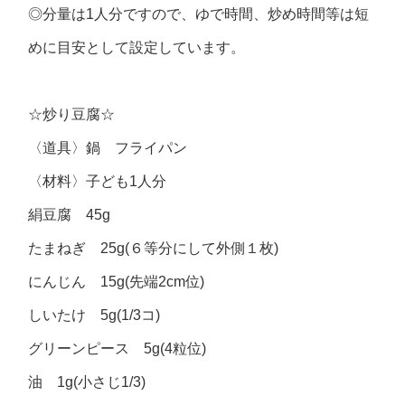
◎分量は1人分ですので、ゆで時間、炒め時間等は短
めに目安として設定しています。
☆炒り豆腐☆
〈道具〉鍋 フライパン
〈材料〉子ども1人分
絹豆腐 45g
たまねぎ 25g(６等分にして外側１枚)
にんじん 15g(先端2cm位)
しいたけ 5g(1/3コ)
グリーンピース 5g(4粒位)
油 1g(小さじ1/3)