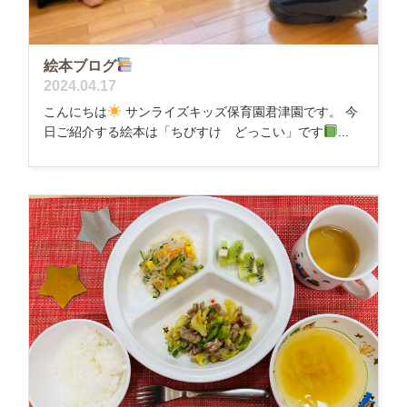
絵本ブログ
2024.04.17
こんにちは
サンライズキッズ保育園君津園です。 今
日ご紹介する絵本は「ちびすけ どっこい」です
...