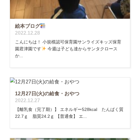
絵本ブログ
2022.12.28
こんにちは！ 小規模認可保育園サンライズキッズ保育
園君津園です
今週は子ども達からサンタクロース
か...
12月27日(火)の給食・おやつ
2022.12.27
【離乳食（完了期）】 エネルギー528kcal たんぱく質
22.7ｇ 脂質24.2ｇ 【普通食】 エ...