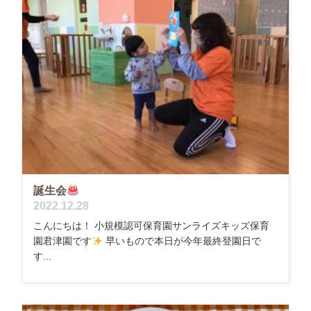
誕生会
2022.12.28
こんにちは！ 小規模認可保育園サンライズキッズ保育
園君津園です
早いもので本日が今年最終登園日で
す...