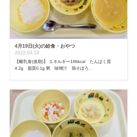
4月19日(火)の給食・おやつ
2022.04.19
【離乳食(後期)】 エネルギー106kcal たんぱく質
4.2g 脂質0.1g 粥 味噌汁 鶏そぼろ...