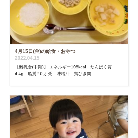
4月15日(金)の給食・おやつ
2022.04.15
【離乳食(中期)】 エネルギー108kcal たんぱく質
4.4g 脂質2.0ｇ 粥 味噌汁 鶏ひき肉...