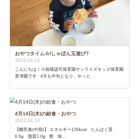
おやつタイム☆/しゃぼん玉遊び?
2022.04.15
こんにちは！小規模認可保育園サンライズキッズ保育園
君津園です 4月も中旬となり、やっと...
4月14日(木)の給食・おやつ
2022.04.14
【離乳食(中期)】 エネルギー125kcal たんぱく質
6.5g 脂質1.0g 粥 味...