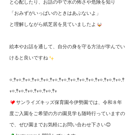
と心配したり、お話の中で水の怖さや危険を知り
「おみずがいっぱいのときはあぶないよ」
と理解しながら紙芝居を見ていましたよ
絵本やお話を通して、自分の身を守る方法が学んでい
けると良いですね
𖡼.𖤣𖥧𖡼.𖤣𖥧𖡼.𖤣𖥧𖡼.𖤣𖥧𖡼.𖤣𖥧𖡼.𖤣𖥧𖡼.𖤣𖥧𖡼.𖤣𖥧𖡼.𖤣𖥧𖡼.𖤣𖥧𖡼.𖤣𖥧𖡼.𖤣𖥧𖡼.𖤣
𖥧𖡼.𖤣𖥧𖡼.𖤣𖥧𖡼.𖤣𖥧𖡼.𖤣𖥧𖡼.𖤣𖥧
サンライズキッズ保育園今伊勢園では、
令和８年
度ご入園をご希望の方の園見学も随時行っていますの
で、ぜひ園までお気軽にお問い合わせ下さい😊