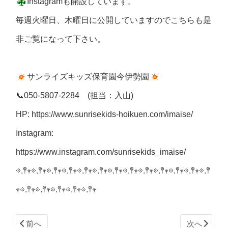
Instagramも開設しています。
毎週火曜日、木曜日に公開していますのでこちらも是
非ご覧になって下さい。
サンライズキッズ保育園今伊勢園
📞050-5807-2284
(担当：入山)
HP:
https://www.sunrisekids-hoikuen.com/imaise/
Instagram:
https://www.instagram.com/sunrisekids_imaise/
𖡼.𖤣𖥧𖡼.𖤣𖥧𖡼.𖤣𖥧𖡼.𖤣𖥧𖡼.𖤣𖥧𖡼.𖤣𖥧𖡼.𖤣𖥧𖡼.𖤣𖥧𖡼.𖤣𖥧𖡼.𖤣𖥧𖡼.𖤣𖥧𖡼.𖤣𖥧𖡼.𖤣
𖥧𖡼.𖤣𖥧𖡼.𖤣𖥧𖡼.𖤣𖥧𖡼.𖤣𖥧𖡼.𖤣𖥧
前へ
次へ