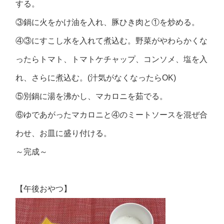
する。
③鍋に火をかけ油を入れ、豚ひき肉と①を炒める。
④③にすこし水を入れて煮込む。野菜がやわらかくな
ったらトマト、トマトケチャップ、コンソメ、塩を入
れ、さらに煮込む。(汁気がなくなったらOK)
⑤別鍋に湯を沸かし、マカロニを茹でる。
⑥ゆであがったマカロニと④のミートソースを混ぜ合
わせ、お皿に盛り付ける。
～完成～
【午後おやつ】