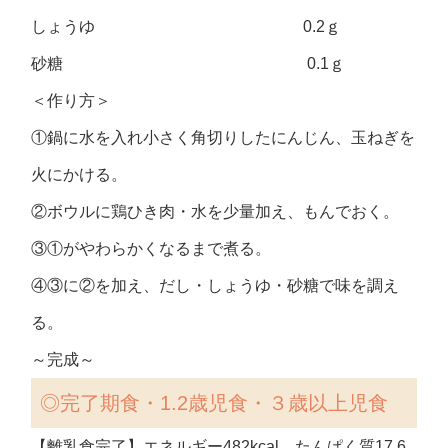
しょうゆ 0.2ｇ
砂糖 0.1ｇ
＜作り方＞
①鍋に水を入れ小さく角切りしたにんじん、玉ねぎを
火にかける。
②ボウルに鶏ひき肉・水を少量加え、もんでおく。
③①がやわらかくなるまで煮る。
④③に②を加え、だし・しょうゆ・砂糖で味を調え
る。
～完成～
◎完了期食・1.2歳児食・３歳以上児食
【離乳食完了】エネルギー482kcal たんぱく質17.6