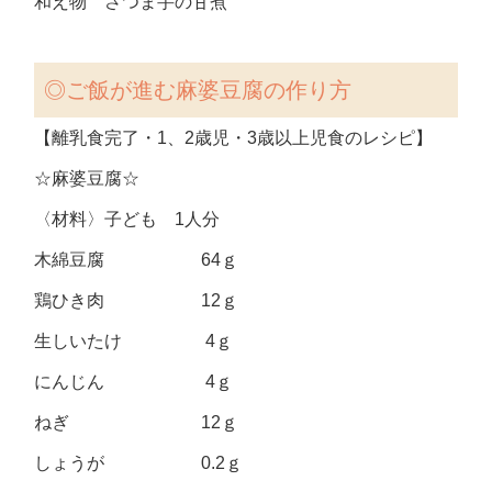
和え物 さつま芋の甘煮
◎
ご飯が進む麻婆豆腐の作り方
【離乳食完了・1、2歳児・3歳以上児食のレシピ】
☆麻婆豆腐☆
〈材料〉子ども 1人分
木綿豆腐 64ｇ
鶏ひき肉 12ｇ
生しいたけ 4ｇ
にんじん 4ｇ
ねぎ 12ｇ
しょうが 0.2ｇ