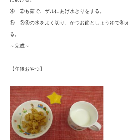
④ ②も茹で、ザルにあげ水きりをする。
⑤ ③④の水をよく切り、かつお節としょうゆで和え
る。
～完成～
【午後おやつ】