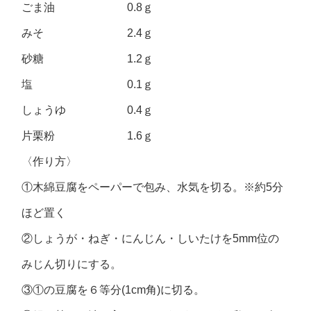
ごま油 0.8ｇ
みそ 2.4ｇ
砂糖 1.2ｇ
塩 0.1ｇ
しょうゆ 0.4ｇ
片栗粉 1.6ｇ
〈作り方〉
①木綿豆腐をペーパーで包み、水気を切る。※約5分
ほど置く
②しょうが・ねぎ・にんじん・しいたけを5mm位の
みじん切りにする。
③①の豆腐を６等分(1cm角)に切る。