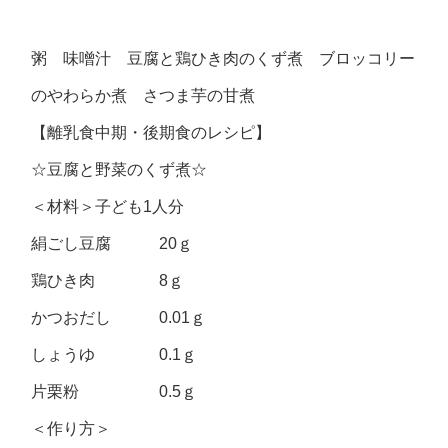
粥 味噌汁 豆腐と鶏ひき肉のくず煮 ブロッコリー
のやわらか煮 さつま芋の甘煮
【離乳食中期・後期食のレシピ】
☆豆腐と野菜のくず煮☆
＜材料＞子ども1人分
絹ごし豆腐 20ｇ
鶏ひき肉 8ｇ
かつおだし 0.01ｇ
しょうゆ 0.1ｇ
片栗粉 0.5ｇ
＜作り方＞