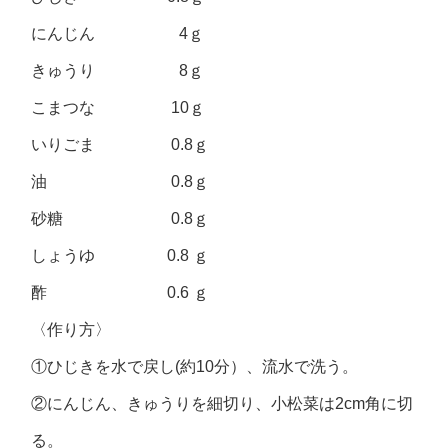
にんじん 4ｇ
きゅうり 8ｇ
こまつな 10ｇ
いりごま 0.8ｇ
油 0.8ｇ
砂糖 0.8ｇ
しょうゆ 0.8 ｇ
酢 0.6 ｇ
〈作り方〉
①ひじきを水で戻し(約10分）、流水で洗う。
②にんじん、きゅうりを細切り、小松菜は2cm角に切
る。