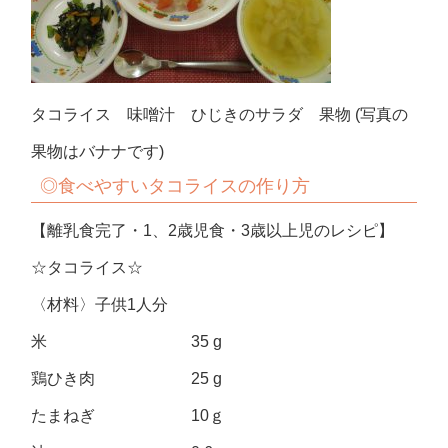
タコライス 味噌汁 ひじきのサラダ 果物 (写真の
果物はバナナです)
◎食べやすいタコライスの作り方
【離乳食完了・1、2歳児食・3歳以上児のレシピ】
☆タコライス☆
〈材料〉子供1人分
米 35 g
鶏ひき肉 25 g
たまねぎ 10ｇ