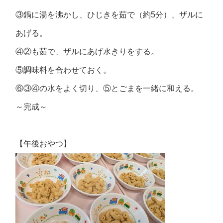
③鍋に湯を沸かし、ひじきを茹で（約5分）、ザルに
あげる。
④②も茹で、ザルにあげ水きりをする。
⑤調味料を合わせておく。
⑥③④の水をよく切り、⑤とごまを一緒に和える。
～完成～
【午後おやつ】