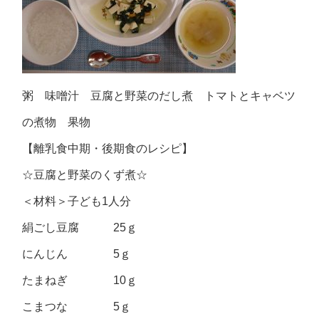
粥 味噌汁 豆腐と野菜のだし煮 トマトとキャベツ
の煮物 果物
【離乳食中期・後期食のレシピ】
☆豆腐と野菜のくず煮☆
＜材料＞子ども1人分
絹ごし豆腐 25ｇ
にんじん 5ｇ
たまねぎ 10ｇ
こまつな 5ｇ