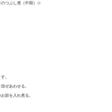
草のつぶし煮（中期）☆
ます。
を混ぜあわせる。
つお節を入れ煮る。