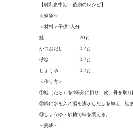
【離乳食中期・後期のレシピ】
☆煮魚☆
＜材料＞子供1人分
鮭 20ｇ
かつおだし 0.2ｇ
砂糖 0.2ｇ
しょうゆ 0.2ｇ
＜作り方＞
①鮭（たら）を4等分に切り、皮、骨を取り
②鍋に水を入れ湯を沸かしだしを加え、鮭
③しょうゆ・砂糖で味を調える。
～完成～