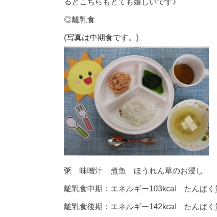
るとこちらもとても嬉しいです♪
◎
離乳食
(写真は中期食です。)
粥 味噌汁 煮魚 ほうれん草のお浸し
離乳食中期：エネルギー103kcal たんぱく質
離乳食後期：エネルギー142kcal たんぱく質