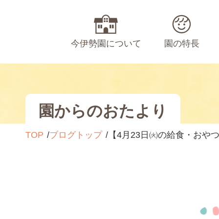
今伊勢園について
園の特長
園からのおたより
TOP
ブログトップ
【4月23日㈫の給食・おや