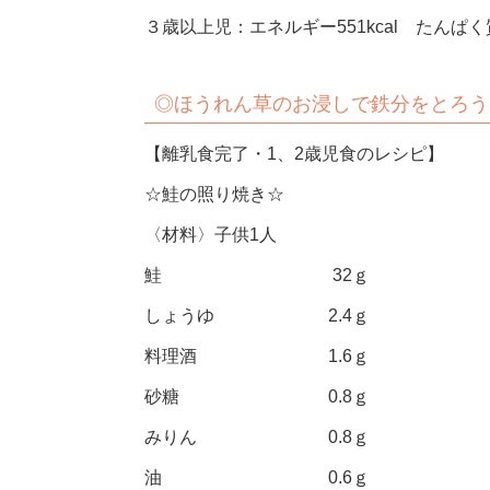
３歳以上児：エネルギー551kcal たんぱく質
◎
ほうれん草のお浸しで鉄分をとろう
【離乳食完了・1、2歳児食のレシピ】
☆鮭の照り焼き☆
〈材料〉子供1人
鮭 32ｇ
しょうゆ 2.4ｇ
料理酒 1.6ｇ
砂糖 0.8ｇ
みりん 0.8ｇ
油 0.6ｇ