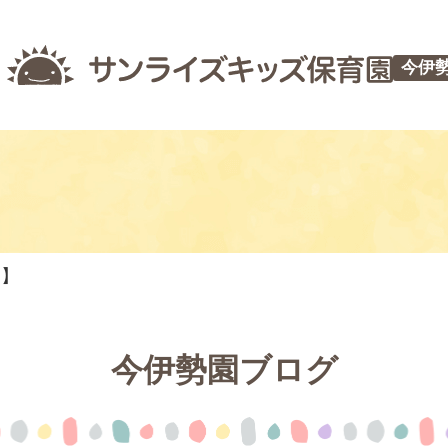
今伊
つ】
今伊勢園ブログ