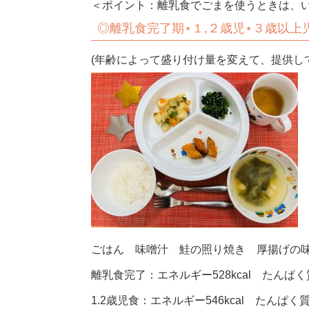
＜ポイント：離乳食でごまを使うときは、
◎
離乳食完了期⋆１,２歳児⋆３歳以上
(年齢によって盛り付け量を変えて、提供し
ごはん 味噌汁 鮭の照り焼き 厚揚げの
離乳食完了：エネルギー528kcal たんぱく質
1.2歳児食：エネルギー546kcal たんぱく質2