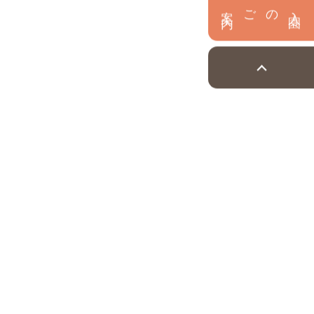
内
入
園
のご案