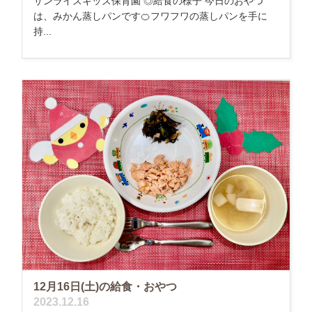
サンライズキッズ保育園 ◎給食の様子 今日のおやつ
は、みかん蒸しパンです🍊フワフワの蒸しパンを手に
持...
12月16日(土)の給食・おやつ
2023.12.16