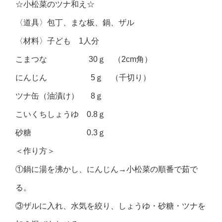
☆小松菜のツナ和え☆
〈道具〉包丁、まな板、鍋、ザル
〈材料〉子ども 1人分
こまつな 30ｇ （2cm角）
にんじん 5ｇ （千切り）
ツナ缶（油漬け） 8ｇ
こいくちしょうゆ 0.8ｇ
砂糖 0.3ｇ
＜作り方＞
①鍋に湯を沸かし、にんじん→小松菜の順番で茹で
る。
③ザルに入れ、水気を絞り、しょうゆ・砂糖・ツナを