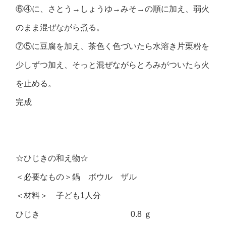
⑥④に、さとう→しょうゆ→みそ→の順に加え、弱火
のまま混ぜながら煮る。
⑦⑤に豆腐を加え、茶色く色づいたら水溶き片栗粉を
少しずつ加え、そっと混ぜながらとろみがついたら火
を止める。
完成
☆ひじきの和え物☆
＜必要なもの＞鍋 ボウル ザル
＜材料＞ 子ども1人分
ひじき 0.8 ｇ