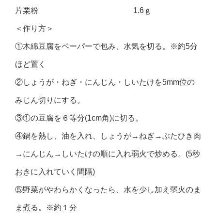
片栗粉 1.6ｇ
＜作り方＞
①木綿豆腐をペーパーで包み、水気を切る。※約5分
ほど置く
②しょうが・ねぎ・にんじん・しいたけを5mm位の
みじん切りにする。
③①の豆腐を６等分(1cm角)に切る。
④鍋を熱し、油を入れ、しょうが→ねぎ→ぶたひき肉
→にんじん→しいたけの順に入れ弱火で炒める。(5秒
おきに入れていく間隔)
⑤野菜がやわらかくなったら、水を少し加え弱火のま
ま煮る。※約１分