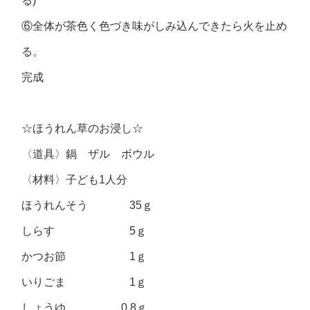
る)
⑥全体が茶色く色づき味がしみ込んできたら火を止め
る。
完成
☆ほうれん草のお浸し☆
〈道具〉鍋 ザル ボウル
〈材料〉子ども1人分
ほうれんそう 35ｇ
しらす 5ｇ
かつお節 1ｇ
いりごま 1ｇ
しょうゆ 0.8ｇ