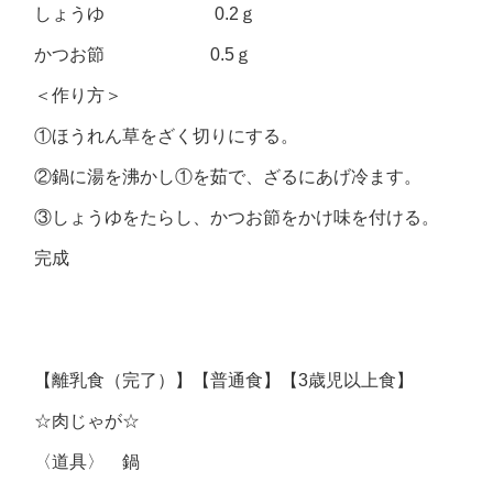
しょうゆ 0.2ｇ
かつお節 0.5ｇ
＜作り方＞
①ほうれん草をざく切りにする。
②鍋に湯を沸かし①を茹で、ざるにあげ冷ます。
③しょうゆをたらし、かつお節をかけ味を付ける。
完成
【離乳食（完了）】【普通食】【3歳児以上食】
☆肉じゃが☆
〈道具〉 鍋