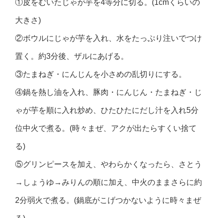
①皮をむいたじゃが芋を4等分に切る。(1cmくらいの
大きさ)
②ボウルにじゃが芋を入れ、水をたっぷり注いでつけ
置く。約3分後、ザルにあげる。
③たまねぎ・にんじんを小さめの乱切りにする。
④鍋を熱し油を入れ、豚肉・にんじん・たまねぎ・じ
ゃが芋を順に入れ炒め、ひたひたにだし汁を入れ5分
位中火で煮る。(時々まぜ、アクが出たらすくい捨て
る)
⑤グリンピースを加え、やわらかくなったら、さとう
→しょうゆ→みりんの順に加え、中火のままさらに約
2分弱火で煮る。(鍋底がこげつかないように時々まぜ