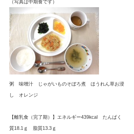
（写真は中期食です）
粥 味噌汁 じゃがいものそぼろ煮 ほうれん草お浸
し オレンジ
【離乳食（完了期）】エネルギー439kcal たんぱく
質18.1ｇ 脂質13.3ｇ