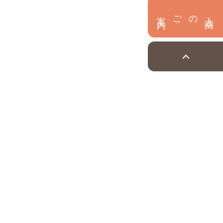
内
入
園
のご案