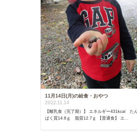
11月14日(月)の給食・おやつ
2022.11.14
【離乳食（完了期）】 エネルギー431kcal た
ぱく質14.8ｇ 脂質12.7ｇ 【普通食】 エ...