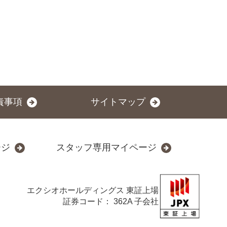
責事項
サイトマップ
ージ
スタッフ専用マイページ
エクシオホールディングス
東証上場
証券コード： 362A 子会社