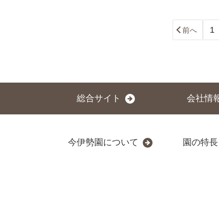
1
前へ
総合サイト
会社情
今伊勢園について
園の特長