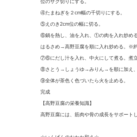
位のザク切りにする。
④たまねぎを２cm幅の千切りにする。
⑤えのき2cm位の幅に切る。
⑥鍋を熱し、油を入れ、①の肉を入れ炒め
はるさめ→高野豆腐を順に入れ炒める。※約
⑦⑥にだし汁を入れ、中火にして煮る。煮
⑧さとう→しょうゆ→みりん→を順に加え、
⑨全体が茶色く色づいたら火を止める。
完成
【高野豆腐の栄養知識】
高野豆腐には、筋肉や骨の成長をサポート