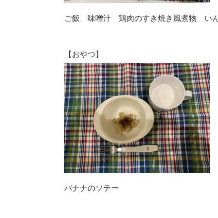
ご飯 味噌汁 鶏肉のすき焼き風煮物 い
【おやつ】
バナナのソテー