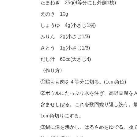
たまねぎ 25g(4等分にし外側1枚)
えのき 10g
しょうゆ 4g(小さじ1弱)
みりん 2g(小さじ1/3)
さとう 1g(小さじ1/3)
だし汁 60cc(大さじ4)
〈作り方〉
①鶏もも肉を４等分に切る。(1cm角位)
②ボウルにたっぷり水を注ぎ、高野豆腐を
含ませしぼる。これを数回繰り返し洗う。
1cm角切りにする。
③鍋に湯を沸かし、はるさめをゆでる。ゆで