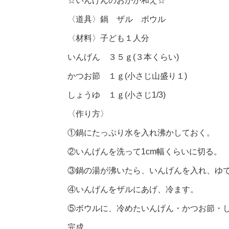
☆いんげんのおかか和え☆
〈道具〉鍋 ザル ボウル
〈材料〉子ども１人分
いんげん ３５ｇ(３本くらい)
かつお節 １ｇ(小さじ山盛り１)
しょうゆ １ｇ(小さじ1/3)
〈作り方〉
①鍋にたっぷり水を入れ沸かしておく。
②いんげんを洗って1cm幅くらいに切る。
③鍋の湯が沸いたら、いんげんを入れ、ゆ
④いんげんをザルにあげ、冷ます。
⑤ボウルに、冷めたいんげん・かつお節・
完成