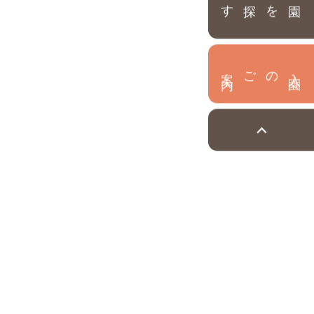
園を探す
内
入
園
のご案