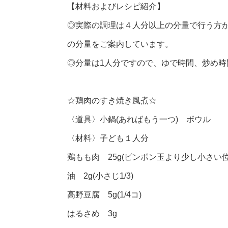
【材料およびレシピ紹介】
◎実際の調理は４人分以上の分量で行う方
の分量をご案内しています。
◎分量は1人分ですので、ゆで時間、炒め
☆鶏肉のすき焼き風煮☆
〈道具〉小鍋(あればもう一つ) ボウル
〈材料〉子ども１人分
鶏もも肉 25g(ピンポン玉より少し小さい位
油 2g(小さじ1/3)
高野豆腐 5g(1/4コ)
はるさめ 3g