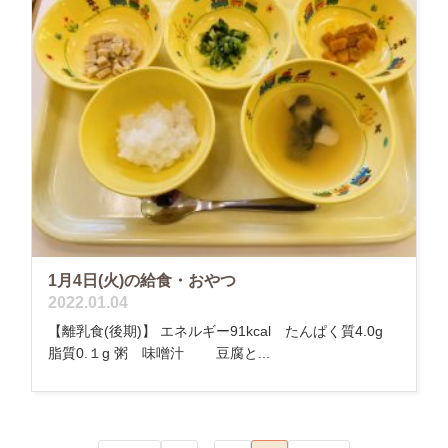
1月4日(火)の給食・おやつ
2022.01.04
【離乳食(後期)】 エネルギー91kcal たんぱく質4.0g
脂質0.１g 粥 味噌汁 豆腐と...