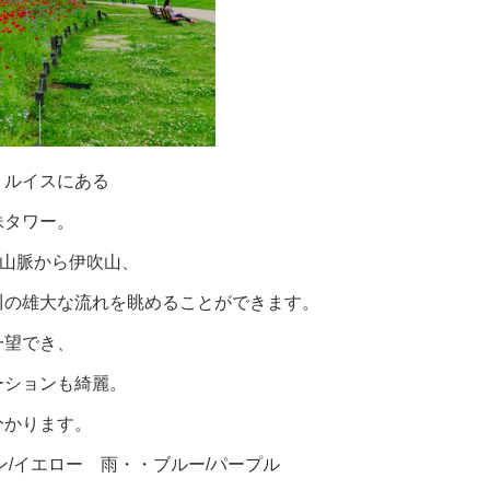
トルイスにある
妹タワー。
鹿山脈から伊吹山、
川の雄大な流れを眺めることができます。
一望でき、
ーションも綺麗。
分かります。
ン/イエロー 雨・・ブルー/パープル