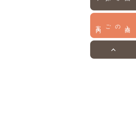
内
入
園
のご案