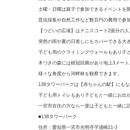
土曜・日曜は親子で参加できるイベントを
昆虫採集や自然工作など数百円の費用で参
【つどいの広場】
はテニスコート2面分の人
突然の雨や夏の日差しにもカバーできる大
子ども用のクライミングウォールもあり子
木づきの森には樹冠回廊があり地上3メート
様々な角度から河畔林を観察できます。
138タワーパークは
【赤ちゃんの駅】
にもな
子ども用トイレもあり子どもと一緒にお出
一宮市在住の方なら一度は子どもと一緒に
■138タワーパーク
住所：愛知県一宮市光明寺字浦崎21-3