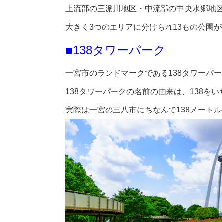
上流部の三派川地区・中流部の中央水郷地
大きく3つのエリアに分けられ13もの公園
■138タワーパーク
一宮市のランドマークである138タワーパ
138タワーパークの名前の由来は、138を
実際は一宮の三八市にちなんで138メート