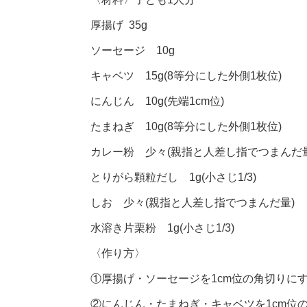
厚揚げ 35g
ソーセージ 10g
キャベツ 15g(8等分にした外側1枚位)
にんじん 10g(先端1cm位)
たまねぎ 10g(8等分にした外側1枚位)
カレー粉 少々(親指と人差し指でつまんだ量
とりがら顆粒だし 1g(小さじ1/3)
しお 少々(親指と人差し指でつまんだ量)
水溶き片栗粉 1g(小さじ1/3)
〈作り方〉
①厚揚げ・ソーセージを1cm位の角切りに
②にんじん・たまねぎ・キャベツを1cm位