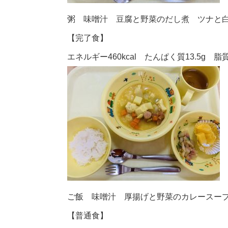
粥 味噌汁 豆腐と野菜のだし煮 ツナと
【完了食】
エネルギー460kcal たんぱく質13.5g 脂質1
ご飯 味噌汁 厚揚げと野菜のカレースー
【普通食】