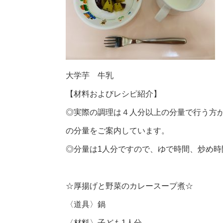
大学芋 牛乳
【材料およびレシピ紹介】
◎実際の調理は４人分以上の分量で行う方
の分量をご案内しています。
◎分量は1人分ですので、ゆで時間、炒め
☆厚揚げと野菜のカレースープ煮☆
〈道具〉鍋
〈材料〉子ども1人分