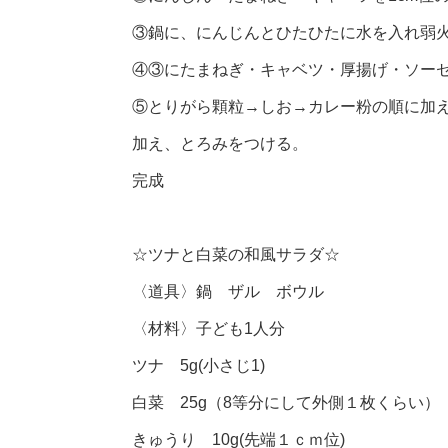
③鍋に、にんじんとひたひたに水を入れ弱火
④③にたまねぎ・キャベツ・厚揚げ・ソー
⑤とりがら顆粒→しお→カレー粉の順に加
加え、とろみをつける。
完成
☆ツナと白菜の和風サラダ☆
〈道具〉鍋 ザル ボウル
〈材料〉子ども1人分
ツナ 5g(小さじ1)
白菜 25g（8等分にして外側１枚くらい）
きゅうり 10g(先端１ｃｍ位)