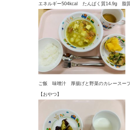
エネルギー504kcal たんぱく質14.9g 脂質1
ご飯 味噌汁 厚揚げと野菜のカレースー
【おやつ】