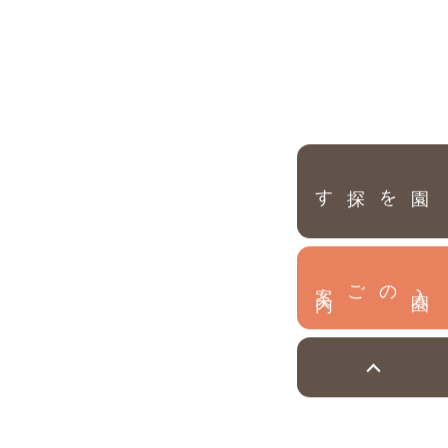
園を探す
内
入
園
のご案