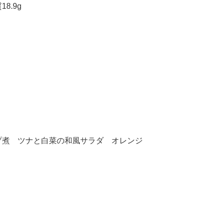
8.9g
プ煮 ツナと白菜の和風サラダ オレンジ