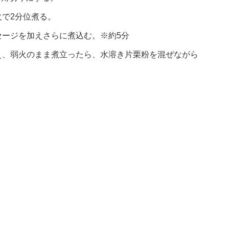
で2分位煮る。
セージを加えさらに煮込む。※約5分
え、弱火のまま煮立ったら、水溶き片栗粉を混ぜながら