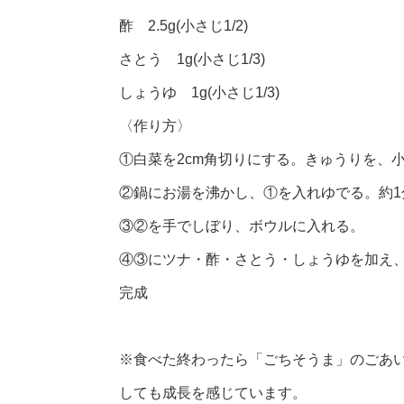
酢 2.5g(小さじ1/2)
さとう 1g(小さじ1/3)
しょうゆ 1g(小さじ1/3)
〈作り方〉
①白菜を2cm角切りにする。きゅうりを、
②鍋にお湯を沸かし、①を入れゆでる。約
③②を手でしぼり、ボウルに入れる。
④③にツナ・酢・さとう・しょうゆを加え
完成
※食べた終わったら「ごちそうま」のごあ
しても成長を感じています。