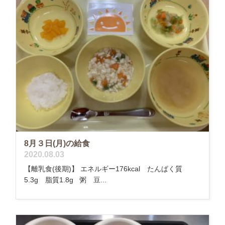
8月３日(月)の給食
2020.08.03
【離乳食(後期)】 エネルギー176kcal たんぱく質
5.3g 脂質1.8g 粥 豆...