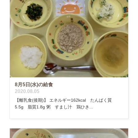
8月5日(水)の給食
2020.08.05
【離乳食(後期)】 エネルギー162kcal たんぱく質
5.5g 脂質1.8g 粥 すまし汁 鶏ひき...