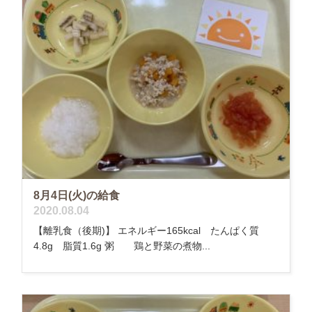
8月4日(火)の給食
2020.08.04
【離乳食（後期)】 エネルギー165kcal たんぱく質
4.8g 脂質1.6g 粥 鶏と野菜の煮物...