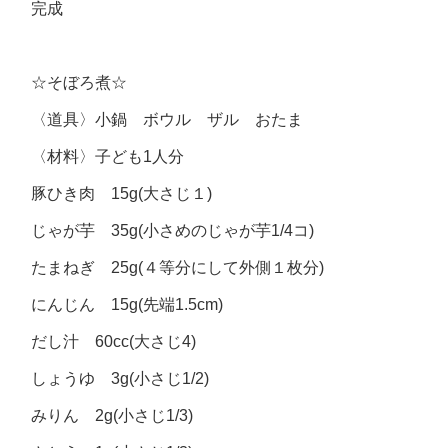
完成
☆そぼろ煮☆
〈道具〉小鍋 ボウル ザル おたま
〈材料〉子ども1人分
豚ひき肉 15g(大さじ１)
じゃが芋 35g(小さめのじゃが芋1/4コ)
たまねぎ 25g(４等分にして外側１枚分)
にんじん 15g(先端1.5cm)
だし汁 60cc(大さじ4)
しょうゆ 3g(小さじ1/2)
みりん 2g(小さじ1/3)