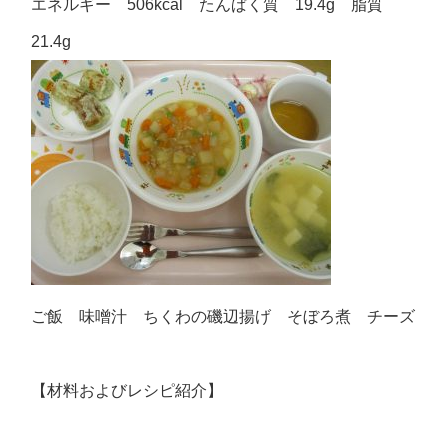
エネルギー 506kcal たんぱく質 19.4g 脂質
21.4g
ご飯 味噌汁 ちくわの磯辺揚げ そぼろ煮 チーズ
【材料およびレシピ紹介】