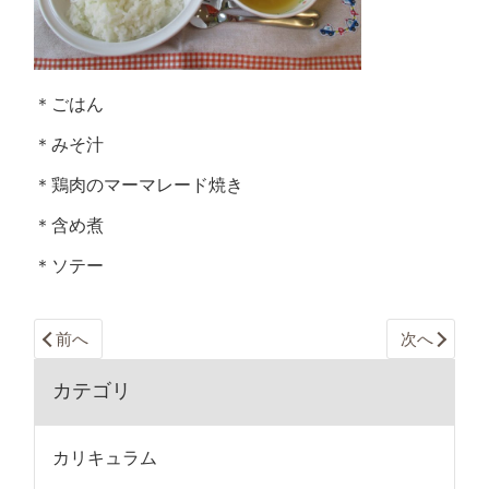
＊ごはん
＊みそ汁
＊鶏肉のマーマレード焼き
＊含め煮
＊ソテー
前へ
次へ
カテゴリ
カリキュラム